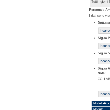
Tutti i giorni
Personale Am
I dati sono vi
Dott.ss
Incari
Sig.ra 
Incaric
Sig.ra 
Incaric
Sig.ra 
Note:
COLLA
Incaric
Modulistica
Modulo