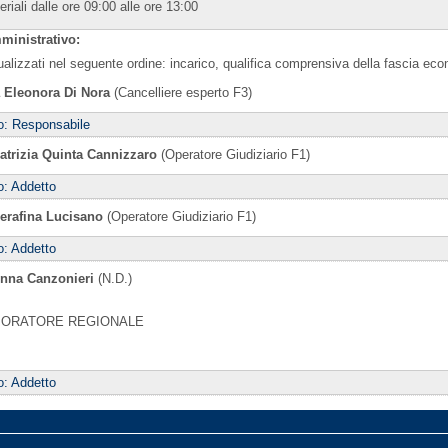
 feriali dalle ore 09:00 alle ore 13:00
ministrativo:
sualizzati nel seguente ordine: incarico, qualifica comprensiva della fascia ec
a Eleonora Di Nora
(Cancelliere esperto F3)
co: Responsabile
Patrizia Quinta Cannizzaro
(Operatore Giudiziario F1)
o: Addetto
Serafina Lucisano
(Operatore Giudiziario F1)
o: Addetto
Anna Canzonieri
(N.D.)
BORATORE REGIONALE
o: Addetto