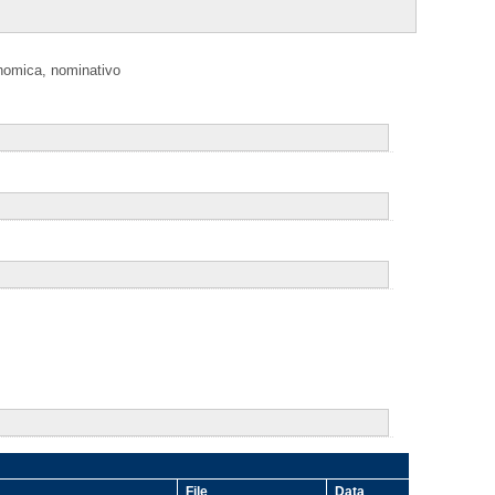
onomica, nominativo
File
Data