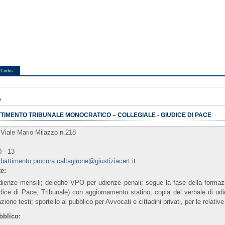
Links
e
TTIMENTO TRIBUNALE MONOCRATICO – COLLEGIALE - GIUDICE DI PACE
Viale Mario Milazzo n.218
o
 - 13
ibattimento.procura.caltagirone@giustiziacert.it
te:
dienze mensili; deleghe VPO per udienze penali; segue la fase della formazio
dice di Pace, Tribunale) con aggiornamento statino, copia del verbale di ud
azione testi; sportello al pubblico per Avvocati e cittadini privati, per le relative 
bblico: