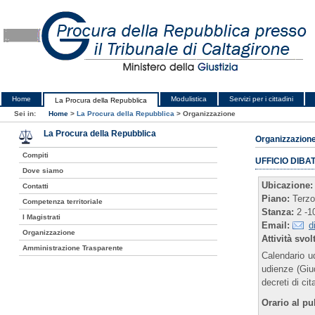
Home
Modulistica
Servizi per i cittadini
La Procura della Repubblica
Sei in:
Home
>
La Procura della Repubblica
>
Organizzazione
La Procura della Repubblica
Organizzazion
Compiti
UFFICIO DIBA
Dove siamo
Ubicazione:
Contatti
Piano:
Terz
Competenza territoriale
Stanza:
2 -10
I Magistrati
Email:
d
Organizzazione
Attività svol
Amministrazione Trasparente
Calendario u
udienze (Giu
decreti di cit
Orario al pu