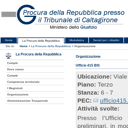
Home
Modulistica
Servizi per i cittadini
La Procura della Repubblica
Sei in:
Home
>
La Procura della Repubblica
>
Organizzazione
La Procura della Repubblica
Organizzazione
Compiti
Ufficio 415 BIS
Dove siamo
Ubicazione:
Viale
Contatti
Competenza territoriale
Piano:
Terzo
I Magistrati
Stanza:
6 - 7
Organizzazione
PEC:
ufficio415
Amministrazione Trasparente
Attività svolte:
Presso l’Ufficio
preliminari, in m