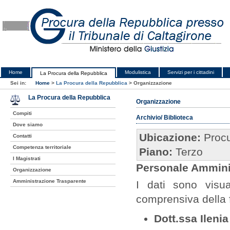
Home
Modulistica
Servizi per i cittadini
La Procura della Repubblica
Sei in:
Home
>
La Procura della Repubblica
>
Organizzazione
La Procura della Repubblica
Organizzazione
Compiti
Archivio/ Biblioteca
Dove siamo
Ubicazione:
Proc
Contatti
Competenza territoriale
Piano:
Terzo
I Magistrati
Personale Amminis
Organizzazione
Amministrazione Trasparente
I dati sono visua
comprensiva della 
Dott.ssa Ilenia