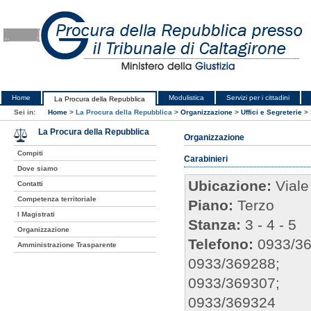
Home
Modulistica
Servizi per i cittadini
La Procura della Repubblica
Sei in:
Home
>
La Procura della Repubblica
>
Organizzazione
>
Uffici e Segreterie
>
La Procura della Repubblica
Organizzazione
Compiti
Carabinieri
Dove siamo
Ubicazione:
Viale
Contatti
Competenza territoriale
Piano:
Terzo
I Magistrati
Stanza:
3 - 4 - 5
Organizzazione
Telefono:
0933/3
Amministrazione Trasparente
0933/369288;
0933/369307;
0933/369324