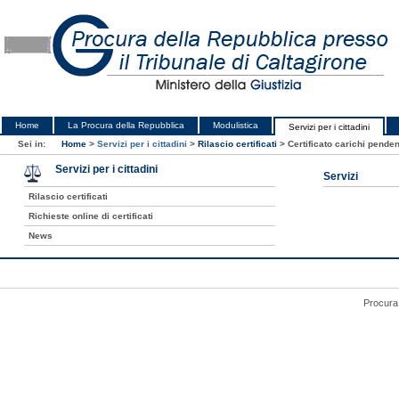
Home
La Procura della Repubblica
Modulistica
Servizi per i cittadini
Sei in:
Home
>
Servizi per i cittadini
>
Rilascio certificati
>
Certificato carichi penden
Servizi per i cittadini
Servizi
Rilascio certificati
Richieste online di certificati
News
Procura 