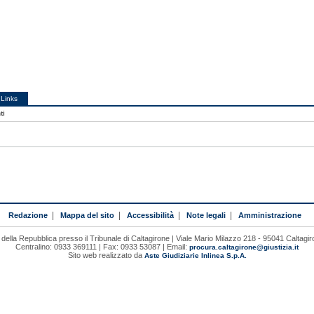
Links
ti
Redazione
|
Mappa del sito
|
Accessibilità
|
Note legali
|
Amministrazione
della Repubblica presso il Tribunale di Caltagirone | Viale Mario Milazzo 218 - 95041 Caltagi
Centralino: 0933 369111 | Fax: 0933 53087 | Email:
procura.caltagirone@giustizia.it
Sito web realizzato da
Aste Giudiziarie Inlinea S.p.A.