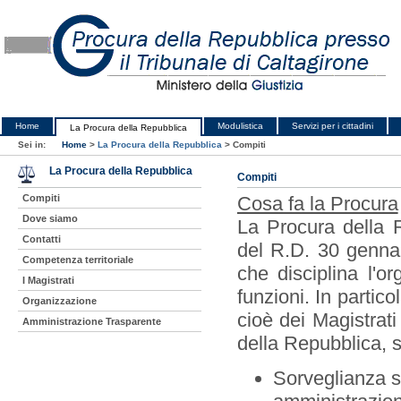
Home
Modulistica
Servizi per i cittadini
La Procura della Repubblica
Sei in:
Home
>
La Procura della Repubblica
>
Compiti
La Procura della Repubblica
Compiti
Compiti
Cosa fa la Procura
Dove siamo
La Procura della Re
Contatti
del R.D. 30 gennai
Competenza territoriale
che disciplina l'o
I Magistrati
funzioni. In partico
Organizzazione
cioè dei Magistrat
Amministrazione Trasparente
della Repubblica, s
Sorveglianza su