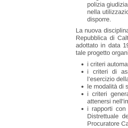
polizia giudizi
nella utilizzazi
disporre.
La nuova disciplin
Repubblica di Calt
adottato in data 1
tale progetto organi
i criteri autom
i criteri di 
l’esercizio del
le modalità di s
i criteri gener
attenersi nell'i
i rapporti con
Distrettuale 
Procuratore C