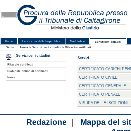
Home
La Procura della Repubblica
Modulistica
Servizi per i cittadini
Sei in:
Home
>
Servizi per i cittadini
>
Rilascio certificati
Servizi per i cittadini
Servizi
Rilascio certificati
CERTIFICATO CARICHI PEN
Richieste online di certificati
CERTIFICATO CIVILE
News
CERTIFICATO GENERALE
CERTIFICATO PENALE
VISURA DELLE ISCRIZIONI
|
Redazione
Mappa del si