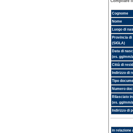
Compilare i
Cognome
Nome
Luogo di nas
Provincia di
(SIGLA)
Data di nasc
(es. gg/mm/
Città di res
Indirizzo di 
Tipo documen
Numero docu
Rilasciato in
(es. gg/mm/
Indirizzo di 
in relazione