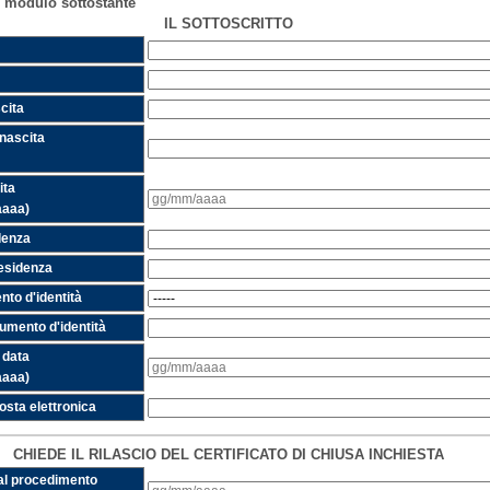
l modulo sottostante
IL SOTTOSCRITTO
cita
 nascita
ita
aaaa)
idenza
residenza
to d'identità
mento d'identità
 data
aaaa)
posta elettronica
CHIEDE IL RILASCIO DEL CERTIFICATO DI CHIUSA INCHIESTA
 al procedimento