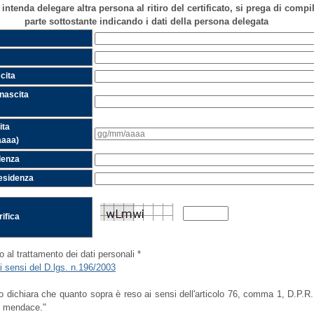
intenda delegare altra persona al ritiro del certificato, si prega di compila
parte sottostante indicando i dati della persona delegata
cita
 nascita
ita
aaaa)
idenza
residenza
rifica
al trattamento dei dati personali *
i sensi del D.lgs. n.196/2003
ara che quanto sopra è reso ai sensi dell'articolo 76, comma 1, D.P.R. n. 445/2000 con assunzione di responsabilità penale in caso 
e mendace."