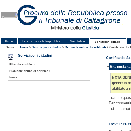
Home
La Procura della Repubblica
Modulistica
Servizi per i cittadini
Sei in:
Home
>
Servizi per i cittadini
>
Richieste online di certificati
>
Certificato di 
Servizi per i cittadini
Certificati e Se
Rilascio certificati
Richiesta ce
Richieste online di certificati
NOTA BENE: Si consiglia di
News
generata da un sistema automatico. Nel caso si ut
Tramite ques
Tutti i campi
FASE 1: PRE