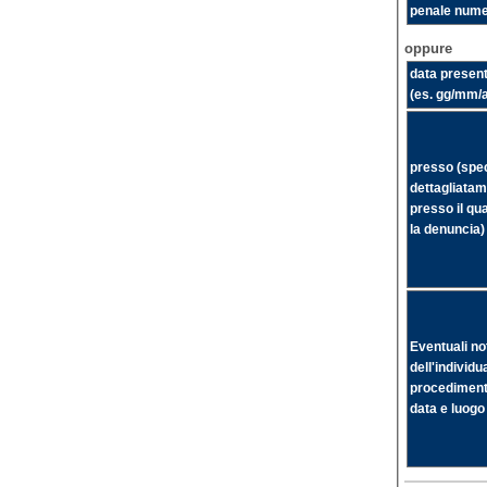
penale num
oppure
data presen
(es. gg/mm/
presso (spec
dettagliatame
presso il qu
la denuncia)
Eventuali noti
dell'individu
procedimento
data e luog