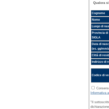
Qualora si 
Cognome
Nome
Luogo di nas
Provincia di
SIGLA
Data di nasc
(es. gg/mm/
Città di res
Indirizzo di 
Codice di ve
Consenso 
Informativa a
"Il sottoscritto dichi
dichiarazion