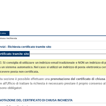
Links
chiusa inchiesta
rvizi - Richiesta certificato tramite sito
rtificato tramite sito
 utilizzare un indirizzo email tradizionale e NON un indirizzo di posta elettronica certificata (PEC), in quanto la richiesta online è
ilizzi un indirizzo di posta elettronica certificata (PEC), accertarsi preventivamente che tale indirizzo sia
abilitato a ricevere posta non certificata.
ta sezione è possibile effettuare una
prenotazione del certificato di chiusa
 sono obbligatori.
NOTAZIONE DEL CERTIFICATO DI CHIUSA INCHIESTA