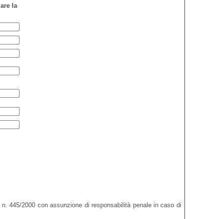
re la
di