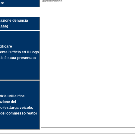
ero
tazione denuncia
aaaa)
ificare
nte l'ufficio ed il luogo
ale è stata presentata
zie utili al fine
azione del
 (es.targa veicolo,
o del commesso reato)