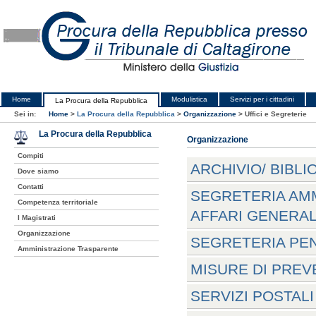
Home
Modulistica
Servizi per i cittadini
La Procura della Repubblica
Sei in:
Home
>
La Procura della Repubblica
>
Organizzazione
>
Uffici e Segreterie
La Procura della Repubblica
Organizzazione
Compiti
ARCHIVIO/ BIBLI
Dove siamo
Contatti
SEGRETERIA AMM
Competenza territoriale
AFFARI GENERAL
I Magistrati
Organizzazione
SEGRETERIA PEN
Amministrazione Trasparente
MISURE DI PREV
SERVIZI POSTAL